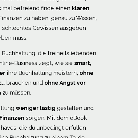
ximal befreiend finde einen
klaren
Finanzen zu haben, genau zu Wissen,
e schlechtes Gewissen ausgeben
eben muss.
r Buchhaltung, die freiheitsliebenden
line-Business zeigt, wie sie
smart,
er
ihre Buchhaltung meistern,
ohne
zu brauchen und
ohne Angst vor
 zu müssen.
altung
weniger lästig
gestalten und
 Finanzen
sorgen. Mit dem eBook
-haves, die du unbedingt erfüllen
deine Buchhaltung zu einem To-do