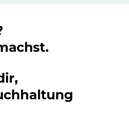
?
 machst.
ir,
uchhaltung