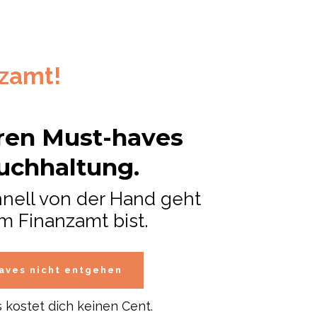
nzamt!
eren Must-haves
Buchhaltung.
chnell von der Hand geht
m Finanzamt bist.
haves nicht entgehen
s kostet dich keinen Cent.