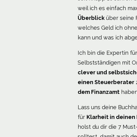
weil ich es einfach ma
Überblick
über seine 
welches Geld ich ohn
kann und was ich abg
Ich bin die Expertin fü
Selbstständigen mit On
clever und selbstsich
einen Steuerberater
dem Finanzamt
haben
Lass uns deine Buchh
für
Klarheit in deinen
holst du dir die 7 Must
solltest, damit auch 