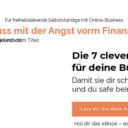
Für freiheitsliebende Selbstständige mit Online-Business
ss mit der Angst vorm Fina
Die 7 clev
für deine 
Damit sie dir s
und du safe bei
Lass dir die Must-
Hol dir das eBook – e